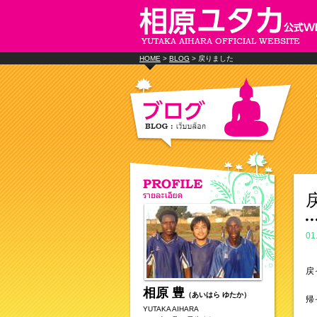
HOME
>
BLOG
> 戻りました
01
戻
相原 豊
（あいはら ゆたか）
帰
YUTAKA AIHARA