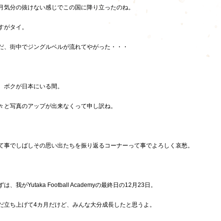
月気分の抜けない感じでこの国に降り立ったのね。
すがタイ。
だ、街中でジングルベルが流れてやがった・・・
、ボクが日本にいる間。
々と写真のアップが出来なくって申し訳ね。
て事でしばしその思い出たちを振り返るコーナーって事でよろしく哀愁。
ずは、我がYutaka Football Academyの最終日の12月23日。
だ立ち上げて4カ月だけど、みんな大分成長したと思うよ。