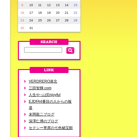
9
10
11
12
13
14
15
16
17
18
19
20
21
22
23
24
25
26
27
28
29
30
31
VERDRERO港北
三田智輝.com
人生やっぱEnjoyful
EJDFA4番目の人からの報
道
末岡龍二ブログ
深澤仁博のブログ
セクシー寄席の七色秘宝館