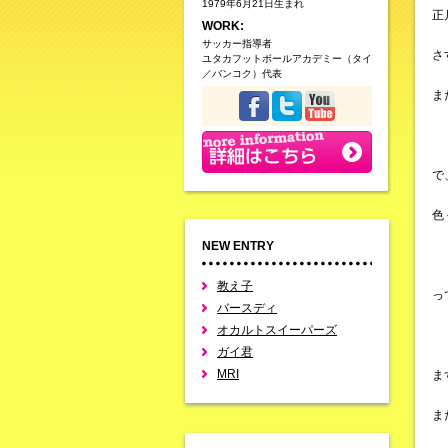
1979年6月21日生まれ
正
WORK:
サッカー指導者
さ
ユタカフットボールアカデミー（タイ
／バンコク）代表
ま
で
色
NEW ENTRY
教え子
っ
バースディ
オカルトスイーパーズ
ガイ君
MRI
ま
ま