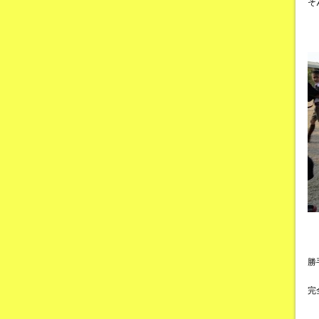
そ
勝
完