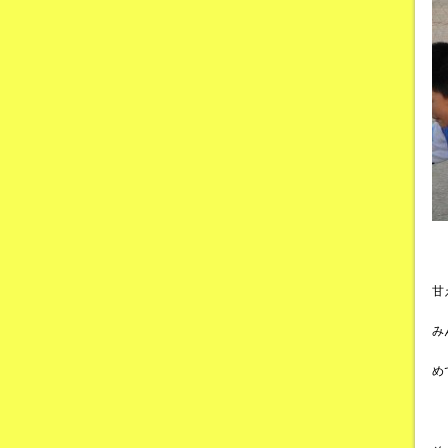
甘
み
め