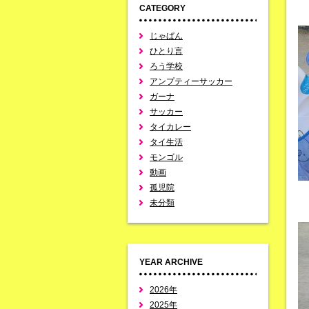
CATEGORY
じゃぱん
ひとり言
ろう学校
アンプティーサッカー
ガーナ
サッカー
タイカレー
タイ生活
モンゴル
動画
孤児院
未分類
YEAR ARCHIVE
2026年
2025年