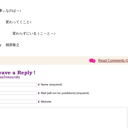
事ぃなのは～♪
わってくこと♪
変わらずにいるぅこ～と～♪
ｙ 槇原敬之
Read Comments (0
Name (required)
Mail (will not be published) (required)
Website