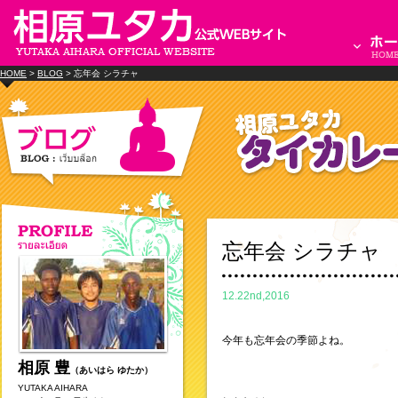
HOME
>
BLOG
> 忘年会 シラチャ
忘年会 シラチャ
12.22nd,2016
今年も忘年会の季節よね。
相原 豊
（あいはら ゆたか）
YUTAKA AIHARA