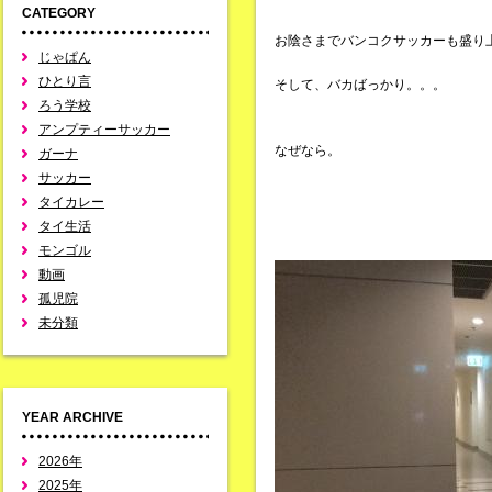
CATEGORY
お陰さまでバンコクサッカーも盛り
じゃぱん
ひとり言
そして、バカばっかり。。。
ろう学校
アンプティーサッカー
なぜなら。
ガーナ
サッカー
タイカレー
タイ生活
モンゴル
動画
孤児院
未分類
YEAR ARCHIVE
2026年
2025年