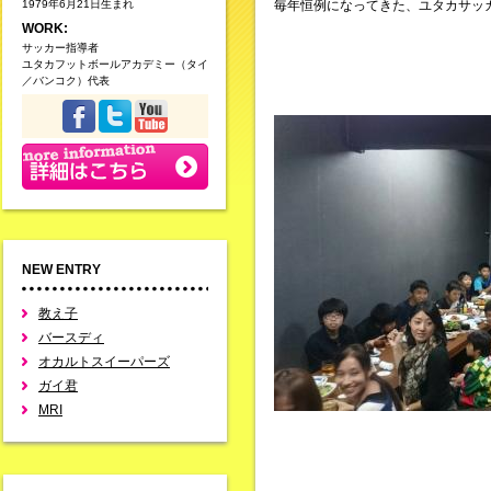
1979年6月21日生まれ
毎年恒例になってきた、ユタカサッカ
WORK:
サッカー指導者
ユタカフットボールアカデミー（タイ
／バンコク）代表
NEW ENTRY
教え子
バースディ
オカルトスイーパーズ
ガイ君
MRI