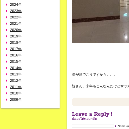
2024年
2023年
2022年
2021年
2020年
2019年
2018年
2017年
2016年
2015年
2014年
2013年
長が酒でこうですから。。。
2012年
皆さん、来年もこんなんだけどサッ
2011年
2010年
2009年
Name (r