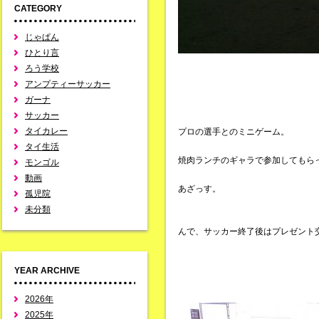
CATEGORY
じゃぱん
ひとり言
ろう学校
アンプティーサッカー
ガーナ
サッカー
タイカレー
プロの選手とのミニゲーム。
タイ生活
焼肉ランチのギャラで参加してもら
モンゴル
動画
あざっす。
孤児院
未分類
んで、サッカー終了後はプレゼント
YEAR ARCHIVE
2026年
2025年