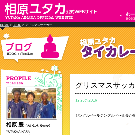
HOME
>
BLOG
> クリスマスサッカー
クリスマスサッ
12.26th,2016
ジングルベ
ルジングルベ〜ル鈴が鳴
〜
相原 豊
（あいはら ゆたか）
YUTAKA AIHARA