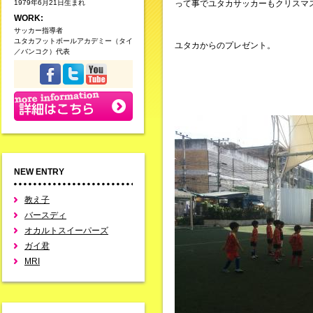
1979年6月21日生まれ
って事でユタカサッカーもクリスマ
WORK:
サッカー指導者
ユタカフットボールアカデミー（タイ
ユタカからのプレゼント。
／バンコク）代表
NEW ENTRY
教え子
バースディ
オカルトスイーパーズ
ガイ君
MRI