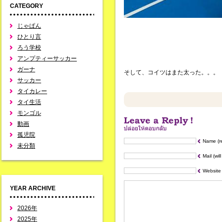
CATEGORY
じゃぱん
ひとり言
ろう学校
アンプティーサッカー
ガーナ
そして、コイツはまた太った。。。
サッカー
タイカレー
タイ生活
モンゴル
動画
孤児院
Name (r
未分類
Mail (wil
Website
YEAR ARCHIVE
2026年
2025年