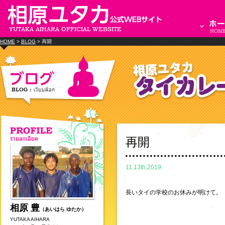
HOME
>
BLOG
> 再開
再開
11.13th,2019
長いタイの学校のお休みが明けて。
相原 豊
（あいはら ゆたか）
YUTAKA AIHARA