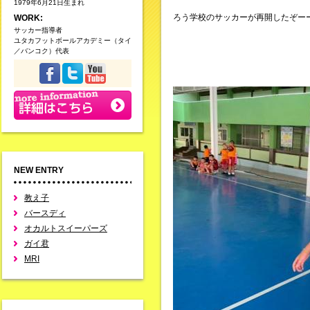
1979年6月21日生まれ
ろう学校のサッカーが再開したぞー
WORK:
サッカー指導者
ユタカフットボールアカデミー（タイ
／バンコク）代表
NEW ENTRY
教え子
バースディ
オカルトスイーパーズ
ガイ君
MRI