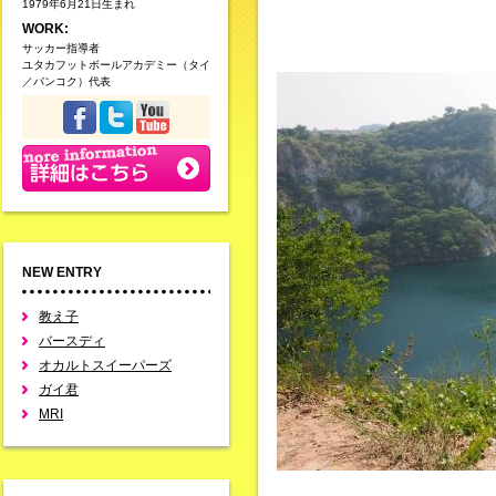
1979年6月21日生まれ
WORK:
サッカー指導者
ユタカフットボールアカデミー（タイ
／バンコク）代表
NEW ENTRY
教え子
バースディ
オカルトスイーパーズ
ガイ君
MRI