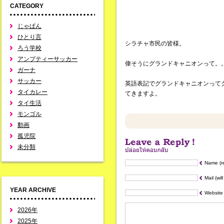
CATEGORY
じゃぱん
ひとり言
シラチャ市民の皆様。
ろう学校
アンプティーサッカー
偉そうにグランドキャニオンって。
ガーナ
サッカー
英語表記でグランドキャニオンって
タイカレー
てきますよ。
タイ生活
モンゴル
動画
孤児院
未分類
Name (r
Mail (wil
YEAR ARCHIVE
Website
2026年
2025年