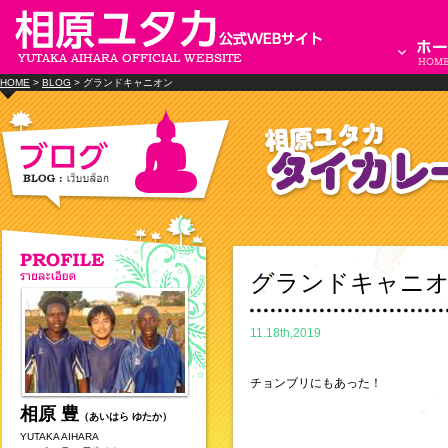
HOME
>
BLOG
> グランドキャニオン
グランドキャニ
11.18th,2019
チョンブリにもあった！
相原 豊
（あいはら ゆたか）
YUTAKA AIHARA