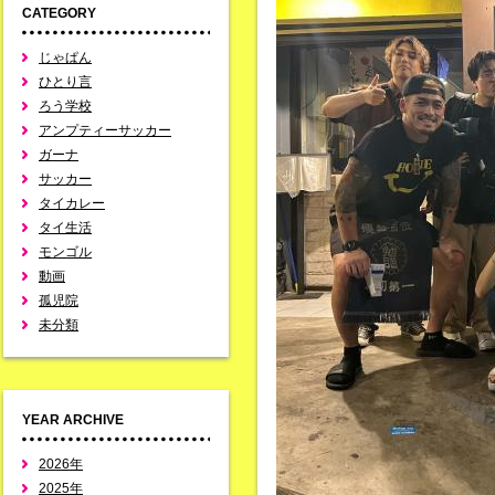
CATEGORY
じゃぱん
ひとり言
ろう学校
アンプティーサッカー
ガーナ
サッカー
タイカレー
タイ生活
モンゴル
動画
孤児院
未分類
YEAR ARCHIVE
2026年
2025年