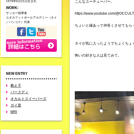
1979年6月21日生まれ
こんなユーチューバー。
WORK:
サッカー指導者
https://www.youtube.com/@OCCU
ユタカフットボールアカデミー（タイ
／バンコク）代表
ちょいと縁あって仲良くさせてもら
タイが気に入ったようでちょくちょ
怖いの好きな人は見てみて。
NEW ENTRY
教え子
バースディ
オカルトスイーパーズ
ガイ君
MRI