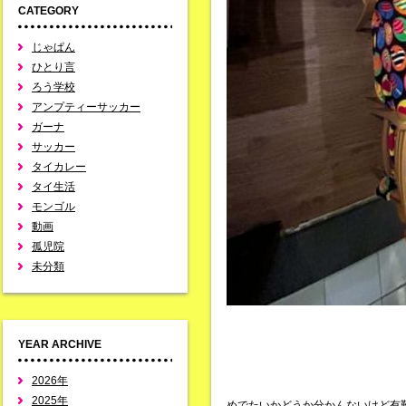
CATEGORY
じゃぱん
ひとり言
ろう学校
アンプティーサッカー
ガーナ
サッカー
タイカレー
タイ生活
モンゴル
動画
孤児院
未分類
YEAR ARCHIVE
2026年
2025年
めでたいかどうか分かんないけど有