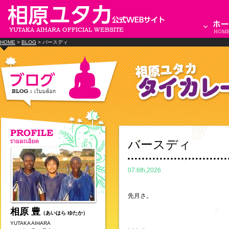
HOME
>
BLOG
> バースディ
バースディ
07.6th,2026
先月さ。
相原 豊
（あいはら ゆたか）
YUTAKA AIHARA