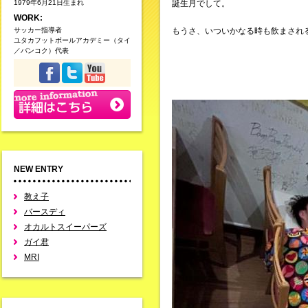
1979年6月21日生まれ
誕生月でして。
WORK:
サッカー指導者
もうさ、いついかなる時も飲まされ
ユタカフットボールアカデミー（タイ
／バンコク）代表
NEW ENTRY
教え子
バースディ
オカルトスイーパーズ
ガイ君
MRI