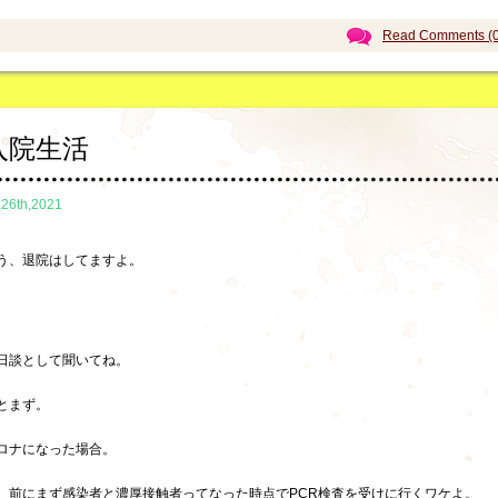
Read Comments (0
入院生活
.26th,2021
う、退院はしてますよ。
日談として聞いてね。
とまず。
ロナになった場合。
、前にまず感染者と濃厚接触者ってなった時点でPCR検査を受けに行くワケよ。