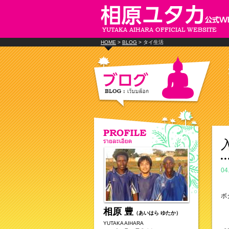
HOME
>
BLOG
> タイ生活
04
ボ
相原 豊
（あいはら ゆたか）
YUTAKA AIHARA