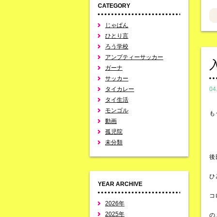
CATEGORY
じゃぱん
ひとり言
ろう学校
アンプティーサッカー
ガーナ
サッカー
タイカレー
04
タイ生活
モンゴル
も
動画
孤児院
未分類
後
ひ
YEAR ARCHIVE
コ
2026年
2025年
の