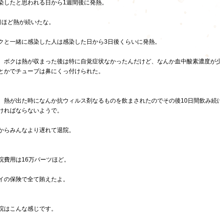
染したと思われる日から1週間後に発熱。
日ほど熱が続いたな。
クと一緒に感染した人は感染した日から3日後くらいに発熱。
、ボクは熱が収まった後は特に自覚症状なかったんだけど、なんか血中酸素濃度が
とかでチューブは鼻にくっ付けられた。
、熱が出た時になんか抗ウィルス剤なるものを飲まされたのでその後10日間飲み続
ければならないようで。
からみんなより遅れて退院。
院費用は16万バーツほど。
イの保険で全て賄えたよ。
院はこんな感じです。