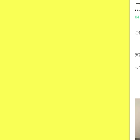
04
ご
実
っ