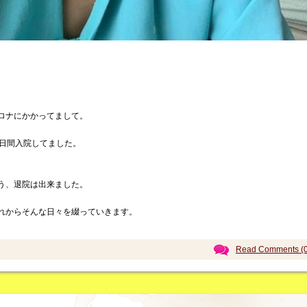
ロナにかかってまして。
5日間入院してました。
う、退院は出来ました。
れからそんな日々を綴っていきます。
Read Comments (0