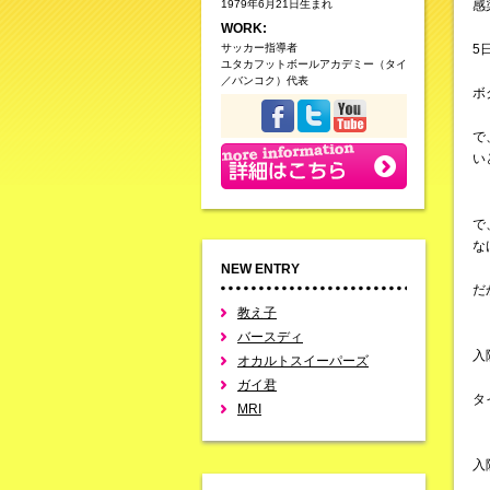
1979年6月21日生まれ
感
WORK:
サッカー指導者
5
ユタカフットボールアカデミー（タイ
／バンコク）代表
ボ
で
い
で
な
NEW ENTRY
だ
教え子
バースディ
入
オカルトスイーパーズ
ガイ君
タ
MRI
入