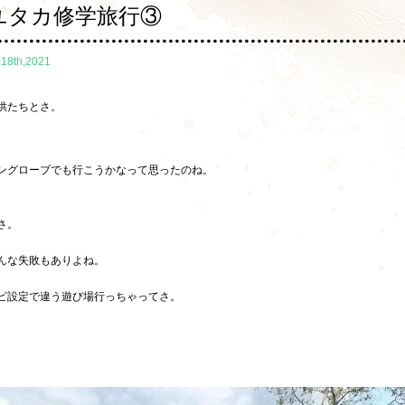
ユタカ修学旅行③
.18th,2021
供たちとさ。
ングローブでも行こうかなって思ったのね。
さ。
んな失敗もありよね。
ビ設定で違う遊び場行っちゃってさ。