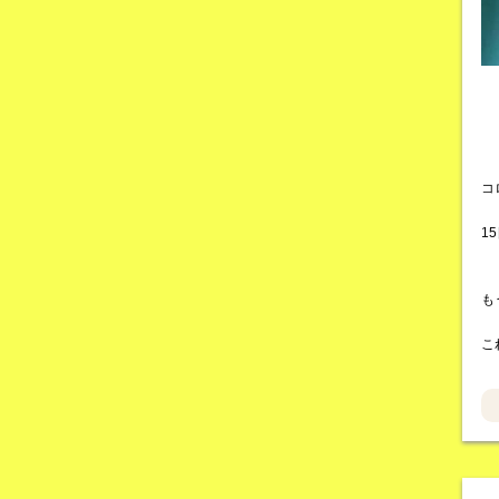
コ
1
も
こ