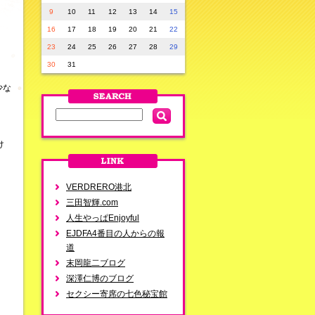
9
10
11
12
13
14
15
16
17
18
19
20
21
22
23
24
25
26
27
28
29
30
31
少な
け
VERDRERO港北
三田智輝.com
人生やっぱEnjoyful
EJDFA4番目の人からの報
道
末岡龍二ブログ
深澤仁博のブログ
セクシー寄席の七色秘宝館