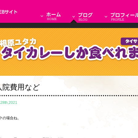
入院費用など
.28th,2021
クの場合ね。