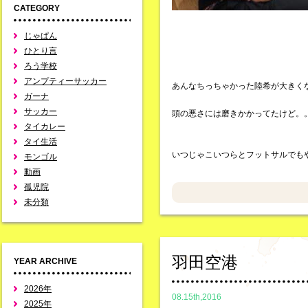
CATEGORY
じゃぱん
ひとり言
ろう学校
アンプティーサッカー
あんなちっちゃかった陸希が大きく
ガーナ
サッカー
頭の悪さには磨きかかってたけど。
タイカレー
タイ生活
いつじゃこいつらとフットサルでも
モンゴル
動画
孤児院
未分類
羽田空港
YEAR ARCHIVE
2026年
08.15th,2016
2025年