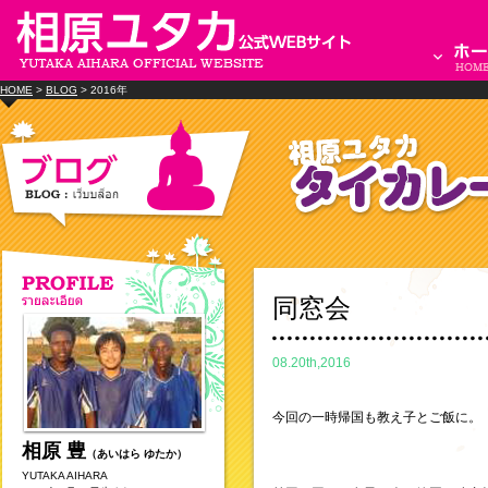
HOME
>
BLOG
> 2016年
同窓会
08.20th,2016
今回の一時帰国も教え子とご飯に。
相原 豊
（あいはら ゆたか）
YUTAKA AIHARA