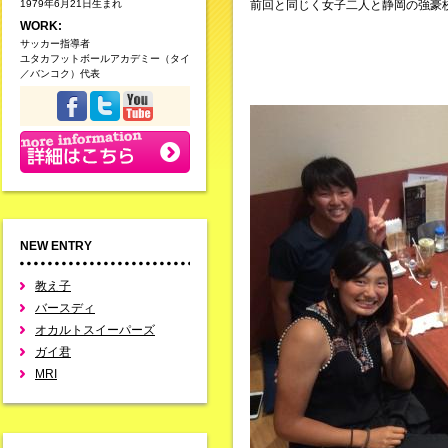
1979年6月21日生まれ
前回と同じく女子二人と静岡の強豪
WORK:
サッカー指導者
ユタカフットボールアカデミー（タイ
／バンコク）代表
NEW ENTRY
教え子
バースディ
オカルトスイーパーズ
ガイ君
MRI