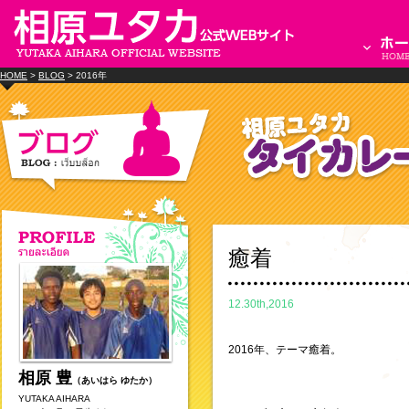
HOME
>
BLOG
> 2016年
癒着
12.30th,2016
2016年、テーマ癒着。
相原 豊
（あいはら ゆたか）
YUTAKA AIHARA