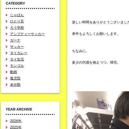
CATEGORY
じゃぱん
ひとり言
楽しい時間をありがとうございまし
ろう学校
来年もよろしくお願いします。
アンプティーサッカー
ガーナ
サッカー
ちなみに。
タイカレー
タイ生活
多少の代償を抱えつつ、帰宅。
モンゴル
動画
孤児院
未分類
YEAR ARCHIVE
2026年
2025年