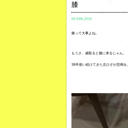
膝
06.04th,2026
膝って大事よね。
もうさ、歳取ると膝に来るじゃん。
38年使い続けてきた左ひざが悲鳴を