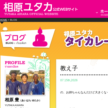
HOME
> BLOG
教え子
07.15th,2026
の、お姉ちゃんなんだけど大きくな
相原 豊
（あいはら ゆたか）
YUTAKA AIHARA