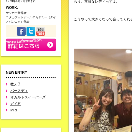
1979年6月21日生まれ
もう、立派なレディっすよ。
WORK:
サッカー指導者
ユタカフットボールアカデミー（タイ
こうやって大きくなって会ってくれ
／バンコク）代表
NEW ENTRY
教え子
バースディ
オカルトスイーパーズ
ガイ君
MRI