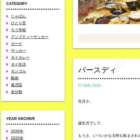
CATEGORY
じゃぱん
ひとり言
ろう学校
アンプティーサッカー
ガーナ
サッカー
タイカレー
タイ生活
バースディ
モンゴル
動画
孤児院
07.06th,2026
未分類
先月さ。
YEAR ARCHIVE
誕生月でして。
2026年
もうさ、いついかなる時も飲まされ
2025年