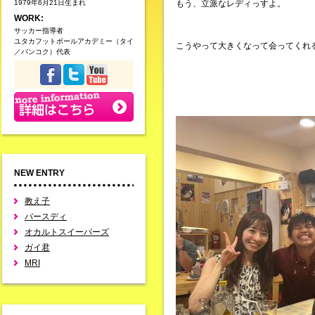
1979年6月21日生まれ
もう、立派なレディっすよ。
WORK:
サッカー指導者
ユタカフットボールアカデミー（タイ
こうやって大きくなって会ってくれ
／バンコク）代表
NEW ENTRY
教え子
バースディ
オカルトスイーパーズ
ガイ君
MRI