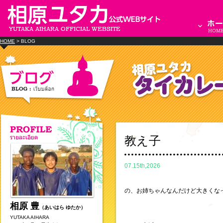
HOME
> BLOG
教え子
07.15th,2026
の、お姉ちゃんなんだけど大きくな
相原 豊
（あいはら ゆたか）
YUTAKA AIHARA