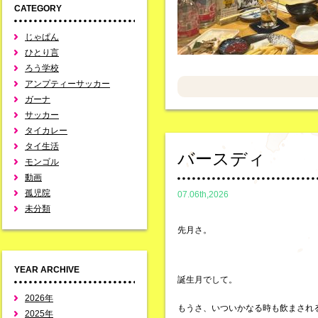
CATEGORY
じゃぱん
ひとり言
ろう学校
アンプティーサッカー
ガーナ
サッカー
タイカレー
タイ生活
バースディ
モンゴル
動画
孤児院
07.06th,2026
未分類
先月さ。
YEAR ARCHIVE
誕生月でして。
2026年
もうさ、いついかなる時も飲まされ
2025年