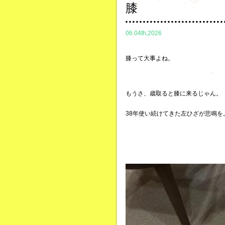
膝
06.04th,2026
膝って大事よね。
もうさ、歳取ると膝に来るじゃん。
38年使い続けてきた左ひざが悲鳴を