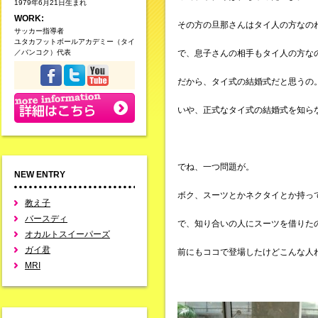
1979年6月21日生まれ
WORK:
その方の旦那さんはタイ人の方なの
サッカー指導者
ユタカフットボールアカデミー（タイ
／バンコク）代表
で、息子さんの相手もタイ人の方な
だから、タイ式の結婚式だと思うの
いや、正式なタイ式の結婚式を知ら
でね、一つ問題が。
NEW ENTRY
ボク、スーツとかネクタイとか持っ
教え子
バースディ
で、知り合いの人にスーツを借りた
オカルトスイーパーズ
ガイ君
前にもココで登場したけどこんな人
MRI