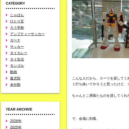
CATEGORY
じゃぱん
ひとり言
ろう学校
アンプティーサッカー
ガーナ
サッカー
タイカレー
タイ生活
モンゴル
動画
孤児院
こんな人だから、スーツを貸してく
ミ打ち抜いてやろうと思ったけど、
未分類
ちゃんとこ洒落たものを貸してくれ
YEAR ARCHIVE
で、会場に到着。
2026年
2025年