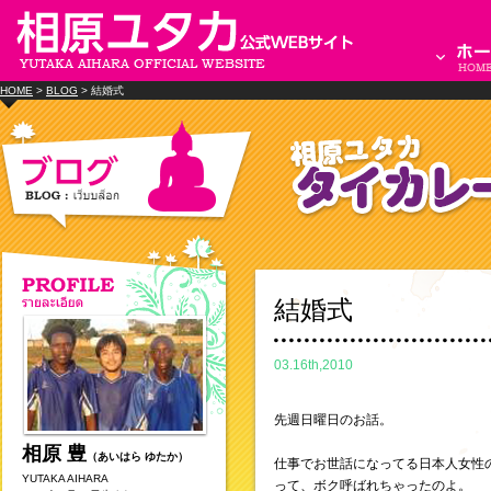
HOME
>
BLOG
> 結婚式
結婚式
03.16th,2010
先週日曜日のお話。
相原 豊
（あいはら ゆたか）
仕事でお世話になってる日本人女性
YUTAKA AIHARA
って、ボク呼ばれちゃったのよ。