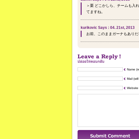
＞栗 どこかしら、チームも入
てますね。
kurikovic Says : 04. 21st, 2013
お前、このままガーナもありだ
Name (r
Mail (wil
Website