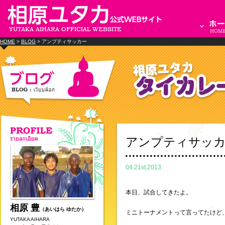
HOME
>
BLOG
> アンプティサッカー
アンプティサッ
04.21st,2013
本日、試合してきたよ。
相原 豊
（あいはら ゆたか）
ミニトーナメントって言ってたけど
YUTAKA AIHARA