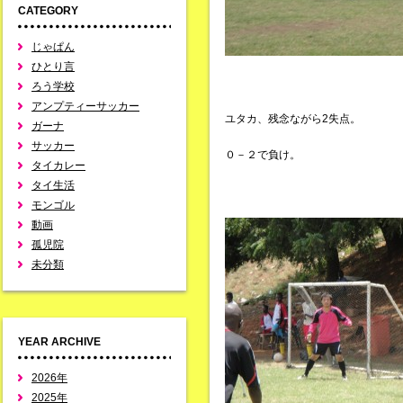
CATEGORY
じゃぱん
ひとり言
ろう学校
アンプティーサッカー
ユタカ、残念ながら2失点。
ガーナ
サッカー
０－２で負け。
タイカレー
タイ生活
モンゴル
動画
孤児院
未分類
YEAR ARCHIVE
2026年
2025年