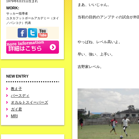
1979年6月21日生まれ
まあ、いいじゃん。
WORK:
サッカー指導者
当初の目的のアンプティの試合が外
ユタカフットボールアカデミー（タイ
／バンコク）代表
やっぱね、レベル高いよ。
早い、強い、上手い。
吉野家レベル。
NEW ENTRY
教え子
バースディ
オカルトスイーパーズ
ガイ君
MRI