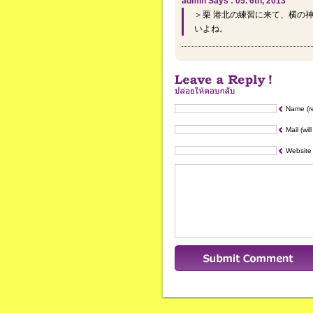
admin Says : 05. 6th, 2013
＞栗 港北の練習に来て、横の
いよね。
Name (r
Mail (wil
Website