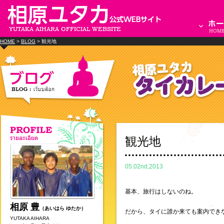
HOME
>
BLOG
> 観光地
観光地
05.02nd,2013
基本、旅行はしないのね。
相原 豊
（あいはら ゆたか）
だから、タイに誰か来ても案内でき
YUTAKA AIHARA