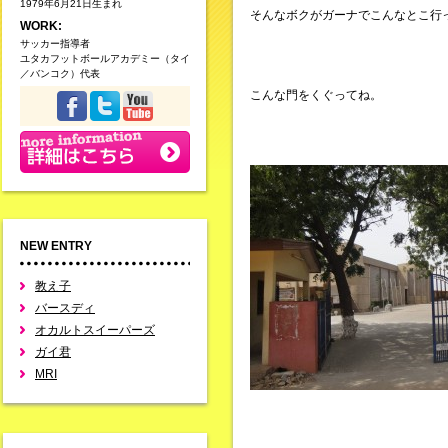
1979年6月21日生まれ
そんなボクがガーナでこんなとこ行
WORK:
サッカー指導者
ユタカフットボールアカデミー（タイ
／バンコク）代表
こんな門をくぐってね。
NEW ENTRY
教え子
バースディ
オカルトスイーパーズ
ガイ君
MRI