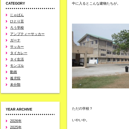
CATEGORY
中に入るとこんな建物たちが。
じゃぱん
ひとり言
ろう学校
アンプティーサッカー
ガーナ
サッカー
タイカレー
タイ生活
モンゴル
動画
孤児院
未分類
ただの学校？
YEAR ARCHIVE
いやいや。
2026年
2025年