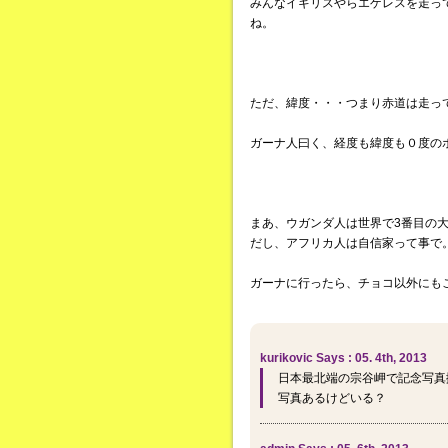
みんなイギリスやらエゲレスを走っ
ね。
ただ、緯度・・・つまり赤道は走っ
ガーナ人曰く、経度も緯度も０度の
まあ、ウガンダ人は世界で3番目の
だし、アフリカ人は自信家って事で
ガーナに行ったら、チョコ以外にも
kurikovic Says : 05. 4th, 2013
日本最北端の宗谷岬で記念写真
写真あるけどいる？