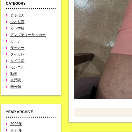
CATEGORY
じゃぱん
ひとり言
ろう学校
アンプティーサッカー
ガーナ
サッカー
タイカレー
タイ生活
モンゴル
動画
孤児院
未分類
YEAR ARCHIVE
2026年
2025年