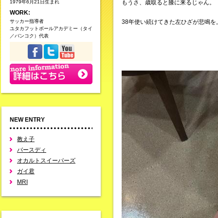
1979年6月21日生まれ
もうさ、歳取ると膝に来るじゃん。
WORK:
サッカー指導者
38年使い続けてきた左ひざが悲鳴を
ユタカフットボールアカデミー（タイ
／バンコク）代表
NEW ENTRY
教え子
バースディ
オカルトスイーパーズ
ガイ君
MRI