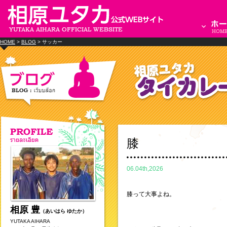
HOME
>
BLOG
> サッカー
膝
06.04th,2026
膝って大事よね。
相原 豊
（あいはら ゆたか）
YUTAKA AIHARA