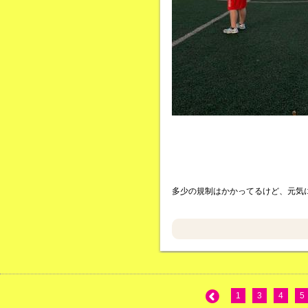
多少の規制はかかってるけど、元気
1
3
4
5