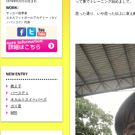
1979年6月21日生まれ
って事でトレーニング始めまして。
WORK:
サッカー指導者
思った通り、いや思った以上に衰え
ユタカフットボールアカデミー（タイ
／バンコク）代表
NEW ENTRY
教え子
バースディ
オカルトスイーパーズ
ガイ君
MRI