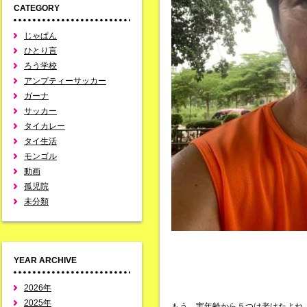
CATEGORY
じゃぱん
ひとり言
ろう学校
アンプティーサッカー
ガーナ
サッカー
タイカレー
タイ生活
モンゴル
動画
孤児院
未分類
YEAR ARCHIVE
2026年
2025年
もう、実年齢から５つは老けたよね