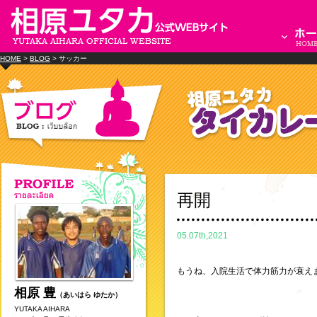
HOME
>
BLOG
> サッカー
再開
05.07th,2021
もうね、入院生活で体力筋力が衰え
相原 豊
（あいはら ゆたか）
YUTAKA AIHARA