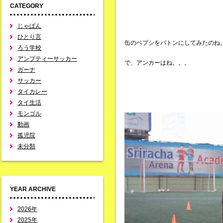
CATEGORY
じゃぱん
ひとり言
缶のペプシをバトンにしてみたのね
ろう学校
アンプティーサッカー
で、アンカーはね。。。
ガーナ
サッカー
タイカレー
タイ生活
モンゴル
動画
孤児院
未分類
YEAR ARCHIVE
2026年
2025年