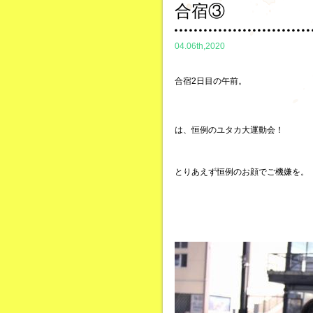
合宿③
04.06th,2020
合宿2日目の午前。
は、恒例のユタカ大運動会！
とりあえず恒例のお顔でご機嫌を。