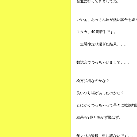
台北に行ってきましてね。
いやぁ、おっさん達が熱い試合を繰
ユタカ、40歳若手です。
一生懸命走り過ぎた結果。。。
数試合でつっちゃいまして。。。
松方弘樹なのかな？
良いつり場があったのかな？
とにかくつっちゃって早々に戦線離
結果も9位と鳴かず飛ばず。
年よりの皆様、申し訳ないです。。