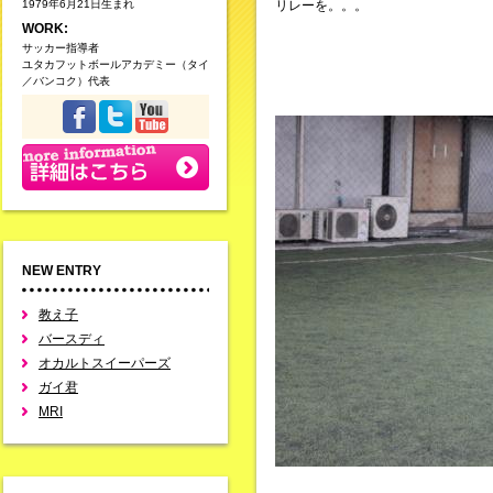
1979年6月21日生まれ
リレーを。。。
WORK:
サッカー指導者
ユタカフットボールアカデミー（タイ
／バンコク）代表
NEW ENTRY
教え子
バースディ
オカルトスイーパーズ
ガイ君
MRI