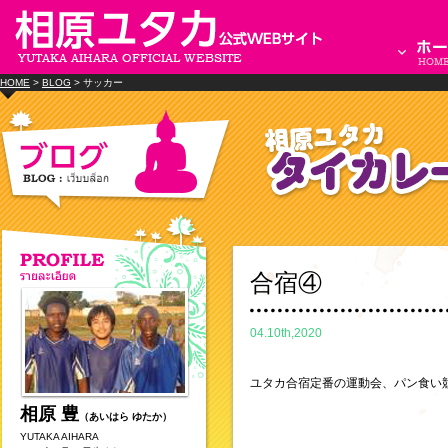
HOME
>
BLOG
> サッカー
合宿④
04.10th,2020
ユタカ合宿定番の運動会、パン食い
相原 豊
（あいはら ゆたか）
YUTAKA AIHARA