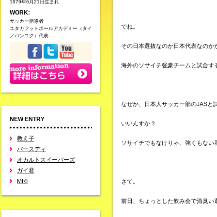
1979年6月21日生まれ
WORK:
サッカー指導者
でね。
ユタカフットボールアカデミー（タイ
／バンコク）代表
その日本選抜なのか日本代表なのか
海外のソサイチ強豪チームと試合す
なぜか、日本人サッカー部のJASと
NEW ENTRY
いいんすか？
教え子
ソサイチでもなけりゃ、強くもない基
バースディ
オカルトスイーパーズ
ガイ君
MRI
さて。
前日、ちょっとした飲み会で酒臭い選