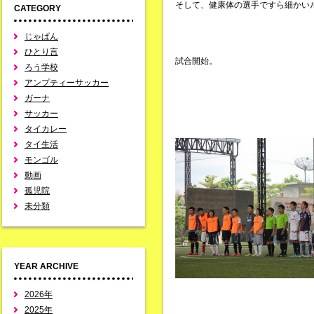
そして、健康体の選手ですら細かい
CATEGORY
じゃぱん
ひとり言
試合開始。
ろう学校
アンプティーサッカー
ガーナ
サッカー
タイカレー
タイ生活
モンゴル
動画
孤児院
未分類
YEAR ARCHIVE
2026年
2025年