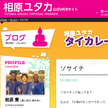
HOME
>
BLOG
> 2013年
ソサイチ
09.18th,2013
ソサイチって知ってる？
相原 豊
（あいはら ゆたか）
なんか、7人制のサッカーですって
YUTAKA AIHARA