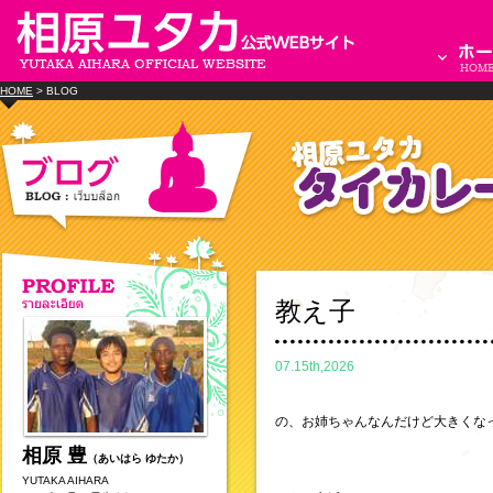
HOME
> BLOG
教え子
07.15th,2026
の、お姉ちゃんなんだけど大きくな
相原 豊
（あいはら ゆたか）
YUTAKA AIHARA