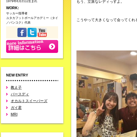
1979年6月21日生まれ
もう、立派なレディっすよ。
WORK:
サッカー指導者
ユタカフットボールアカデミー（タイ
こうやって大きくなって会ってくれ
／バンコク）代表
NEW ENTRY
教え子
バースディ
オカルトスイーパーズ
ガイ君
MRI