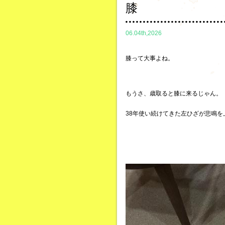
膝
06.04th,2026
膝って大事よね。
もうさ、歳取ると膝に来るじゃん。
38年使い続けてきた左ひざが悲鳴を