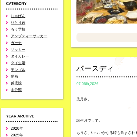
CATEGORY
じゃぱん
ひとり言
ろう学校
アンプティーサッカー
ガーナ
サッカー
タイカレー
タイ生活
バースディ
モンゴル
動画
孤児院
07.06th,2026
未分類
先月さ。
YEAR ARCHIVE
誕生月でして。
2026年
もうさ、いついかなる時も飲まされ
2025年