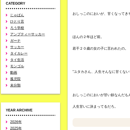
CATEGORY
おしっこのにおいが、甘くなってき
じゃぱん
ひとり言
ろう学校
アンプティーサッカー
ほんの２年ほど前。
ガーナ
サッカー
若干２０歳の女の子に言われたの。
タイカレー
タイ生活
モンゴル
”ユタカさん、人生そんなに甘くない
動画
孤児院
未分類
おしっこのにおいが甘い奴なんだも
人生甘いに決まってるだろ。
YEAR ARCHIVE
2026年
2025年