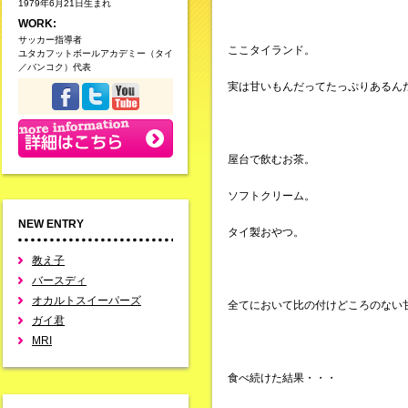
1979年6月21日生まれ
WORK:
サッカー指導者
ここタイランド。
ユタカフットボールアカデミー（タイ
／バンコク）代表
実は甘いもんだってたっぷりあるん
屋台で飲むお茶。
ソフトクリーム。
NEW ENTRY
タイ製おやつ。
教え子
バースディ
オカルトスイーパーズ
全てにおいて比の付けどころのない
ガイ君
MRI
食べ続けた結果・・・