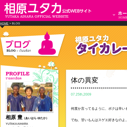
HOME
> BLOG
体の異変
07.25th,2009
何度か言ってるように、ボクは辛い
相原 豊
（あいはら ゆたか）
でね、甘いもんはスゲエ好きなのよ
YUTAKA AIHARA