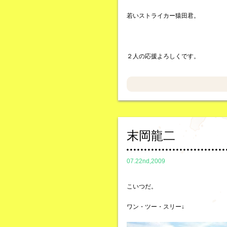
若いストライカー猿田君。
２人の応援よろしくです。
末岡龍二
07.22nd,2009
こいつだ。
ワン・ツー・スリー↓