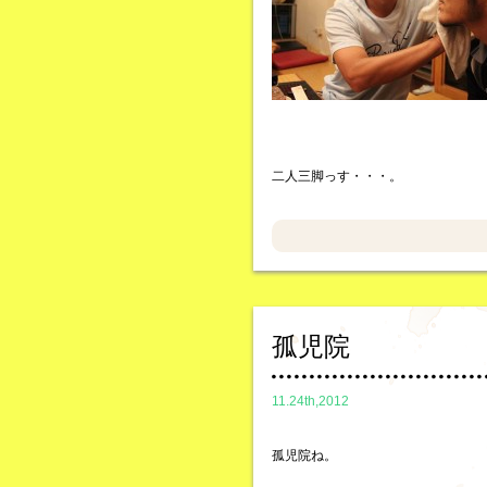
二人三脚っす・・・。
孤児院
11.24th,2012
孤児院ね。