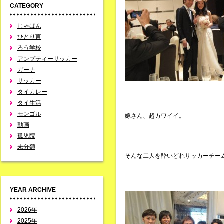
CATEGORY
じゃぱん
ひとり言
ろう学校
アンプティーサッカー
ガーナ
サッカー
タイカレー
タイ生活
モンゴル
嫁さん、超カワイイ。
動画
孤児院
未分類
そんな二人を酔いどれサッカーチー
YEAR ARCHIVE
2026年
2025年