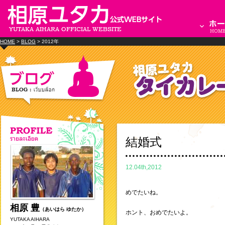
HOME
>
BLOG
> 2012年
結婚式
12.04th,2012
めでたいね。
相原 豊
（あいはら ゆたか）
ホント、おめでたいよ。
YUTAKA AIHARA