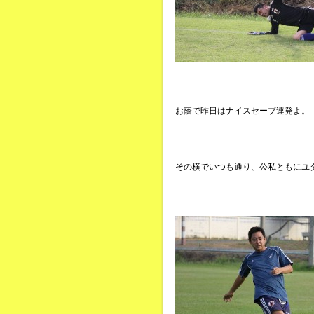
お蔭で昨日はナイスセーブ連発よ。
その横でいつも通り、公私ともにユ