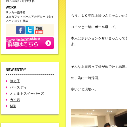
1979年6月21日生まれ
WORK:
サッカー指導者
もう、１０年以上経つんじゃないか
ユタカフットボールアカデミー（タイ
／バンコク）代表
コイツと一緒にボール蹴って。
本人はポジションを奪い合ったって
よ。
そんな上田君って奴がめでたく結婚
NEW ENTRY
の、為に一時帰国。
教え子
バースディ
寒いけど現地へ。
オカルトスイーパーズ
ガイ君
MRI