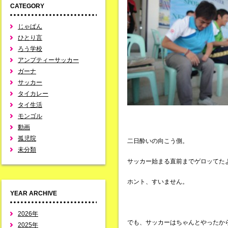
CATEGORY
じゃぱん
ひとり言
ろう学校
アンプティーサッカー
ガーナ
サッカー
タイカレー
タイ生活
モンゴル
動画
孤児院
二日酔いの向こう側。
未分類
サッカー始まる直前までゲロッてた
ホント、すいません。
YEAR ARCHIVE
2026年
でも、サッカーはちゃんとやったか
2025年