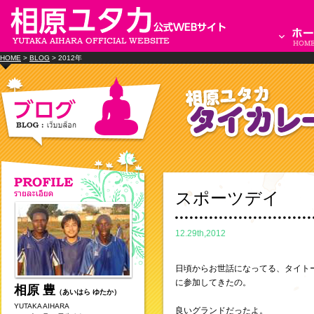
HOME
>
BLOG
> 2012年
スポーツデイ
12.29th,2012
日頃からお世話になってる、タイト
に参加してきたの。
相原 豊
（あいはら ゆたか）
YUTAKA AIHARA
良いグランドだったよ。