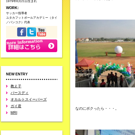
1979年6月21日生まれ
WORK:
サッカー指導者
ユタカフットボールアカデミー（タイ
／バンコク）代表
NEW ENTRY
教え子
バースディ
オカルトスイーパーズ
ガイ君
なのにボクったら・・・。
MRI