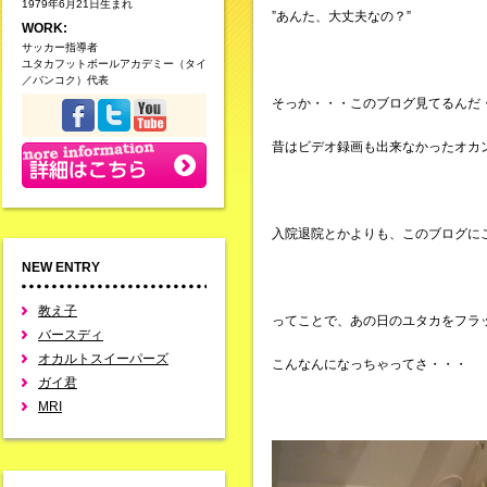
1979年6月21日生まれ
”あんた、大丈夫なの？”
WORK:
サッカー指導者
ユタカフットボールアカデミー（タイ
／バンコク）代表
そっか・・・このブログ見てるんだ
昔はビデオ録画も出来なかったオカン
入院退院とかよりも、このブログに
NEW ENTRY
教え子
ってことで、あの日のユタカをフラ
バースディ
オカルトスイーパーズ
こんなんになっちゃってさ・・・
ガイ君
MRI