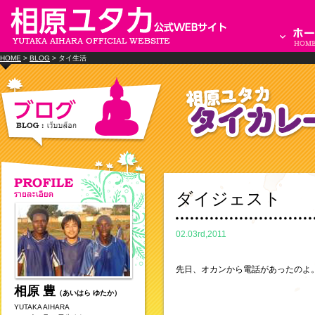
HOME
>
BLOG
> タイ生活
ダイジェスト
02.03rd,2011
先日、オカンから電話があったのよ
相原 豊
（あいはら ゆたか）
YUTAKA AIHARA