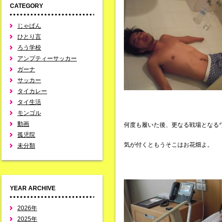
CATEGORY
じゃぱん
ひとり言
ろう学校
アンプティーサッカー
ガーナ
サッカー
タイカレー
タイ生活
モンゴル
動画
何度も履いた後、更なる戦場となる
孤児院
気が付くともうそこはお花畑よ。
未分類
YEAR ARCHIVE
2026年
2025年