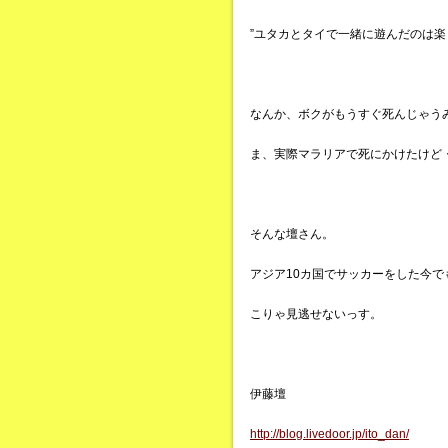
”ユタカとタイで一緒に遊んだのは楽
なんか、ボクがもうすぐ死んじゃう
ま、実際マラリアで死にかけたけど
そんな壇さん。
アジア10カ国でサッカーをした今
こりゃ見逃せないっす。
伊藤壇
http://blog.livedoor.jp/ito_dan/